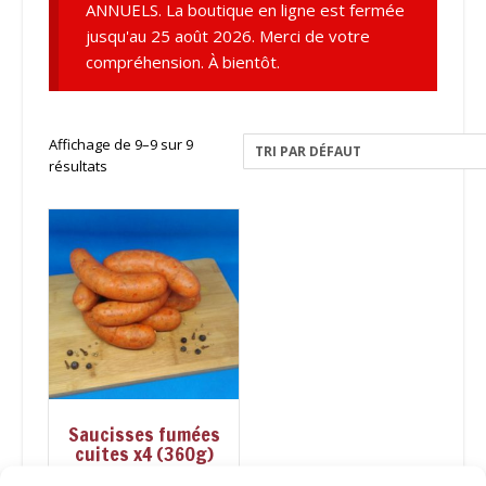
ANNUELS. La boutique en ligne est fermée
jusqu'au 25 août 2026. Merci de votre
compréhension. À bientôt.
Affichage de 9–9 sur 9
résultats
Saucisses fumées
cuites x4 (360g)
10,10
€