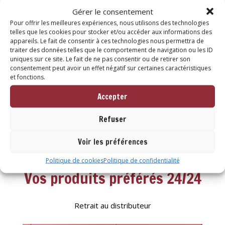
Gérer le consentement
Choucroute garnie au jarrotin – 1 part (850g)
Pour offrir les meilleures expériences, nous utilisons des technologies
15,70
€
telles que les cookies pour stocker et/ou accéder aux informations des
appareils. Le fait de consentir à ces technologies nous permettra de
traiter des données telles que le comportement de navigation ou les ID
Lire la suite
uniques sur ce site. Le fait de ne pas consentir ou de retirer son
consentement peut avoir un effet négatif sur certaines caractéristiques
et fonctions.
Accepter
Merci pour votre confiance
Refuser
Vous aimez nos produits ?
Laissez-vous un avis !
Voir les préférences
Politique de cookies
Politique de confidentialité
Vos produits préférés 24/24
Retrait au distributeur