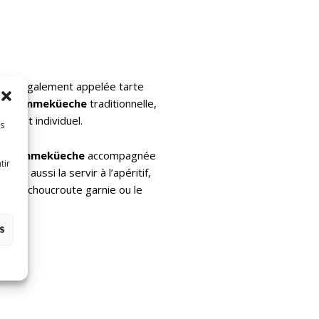
e est également appelée tarte
la
flammeküeche
traditionnelle,
format individuel.
es
la
flammeküeche
accompagnée
tir
vez aussi la servir à l’apéritif,
t une choucroute garnie ou le
es