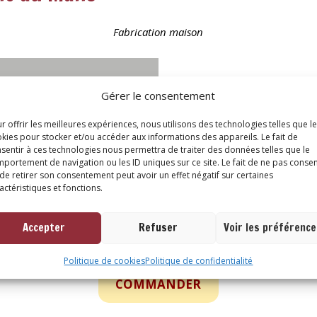
Fabrication maison
Cette spécialité alsacienn
Gérer le consentement
flambée. Nous proposons 
aux oignons et lardons, au 
r offrir les meilleures expériences, nous utilisons des technologies telles que l
kies pour stocker et/ou accéder aux informations des appareils. Le fait de
sentir à ces technologies nous permettra de traiter des données telles que le
Pour un plat, vous servez 
portement de navigation ou les ID uniques sur ce site. Le fait de ne pas consen
d’une salade verte. Vous pou
de retirer son consentement peut avoir un effet négatif sur certaines
portionnée en carrés, avan
actéristiques et fonctions.
baeckeffe…
Accepter
Refuser
Voir les préférenc
Politique de cookies
Politique de confidentialité
COMMANDER