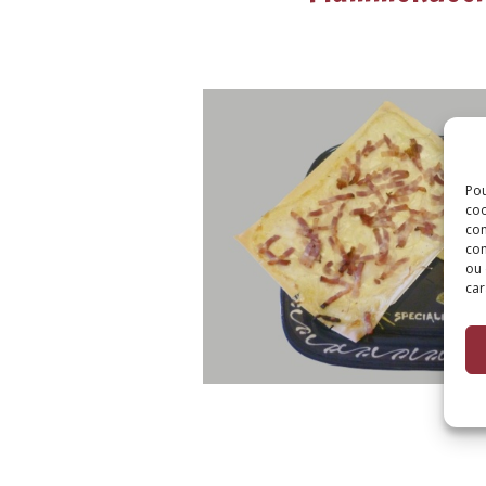
Pou
coo
con
com
ou 
car