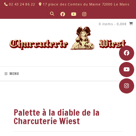
Skip
02 43 24 86 22
17 place des Comtes du Maine 72000 Le Mans
to
content
0 items
- 0,00€
MENU
Palette à la diable de la
Charcuterie Wiest