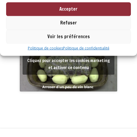
Visionnez la recette en images…
Accepter
Dans le
römertopf
, la
palette à la diable
cuite à
Refuser
l’étouffée garde tout son moelleux !
Voir les préférences
Politique de cookies
Politique de confidentialité
Cliquez pour accepter les cookies marketing
et activer ce contenu