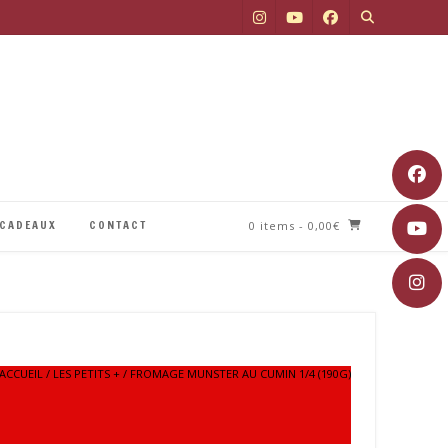
 CADEAUX
CONTACT
0 items
- 0,00€
ACCUEIL
/
LES PETITS +
/ FROMAGE MUNSTER AU CUMIN 1/4 (190G)