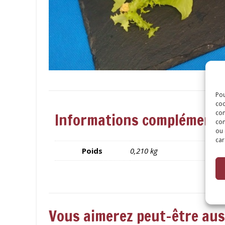
Pou
coo
con
Informations complémenta
com
ou 
car
Poids
0,210 kg
Vous aimerez peut-être au