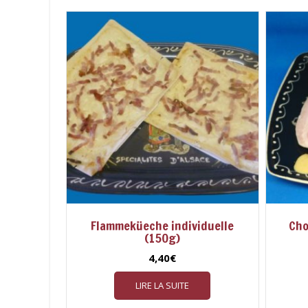
Flammeküeche individuelle
Cho
(150g)
4,40
€
LIRE LA SUITE