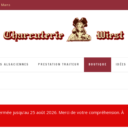
e Mans
ÉS ALSACIENNES
PRESTATION TRAITEUR
BOUTIQUE
IDÉES
rmée jusqu'au 25 août 2026. Merci de votre compréhension. À