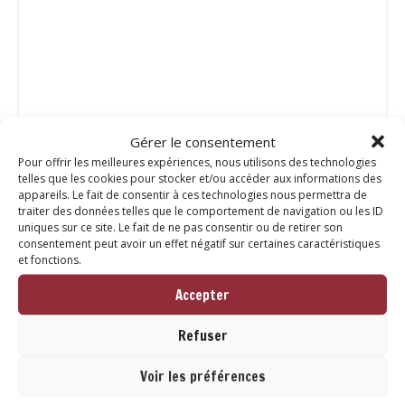
Gérer le consentement
Catégorie :
Les petits +
Pour offrir les meilleures expériences, nous utilisons des technologies
telles que les cookies pour stocker et/ou accéder aux informations des
appareils. Le fait de consentir à ces technologies nous permettra de
traiter des données telles que le comportement de navigation ou les ID
uniques sur ce site. Le fait de ne pas consentir ou de retirer son
Description
consentement peut avoir un effet négatif sur certaines caractéristiques
et fonctions.
Description
Accepter
Refuser
Découvrez le vinaigre Melfor, un trésor alsacien
depuis 1922 ! Conçu à Mulhouse selon une recette
Voir les préférences
inchangée, il se distingue par sa douceur inégalée