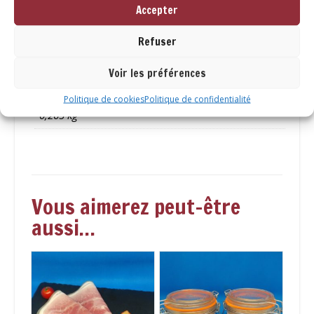
Accepter
Informations
Refuser
complémentaires
Voir les préférences
Poids
Politique de cookies
Politique de confidentialité
0,265 kg
Vous aimerez peut-être
aussi…