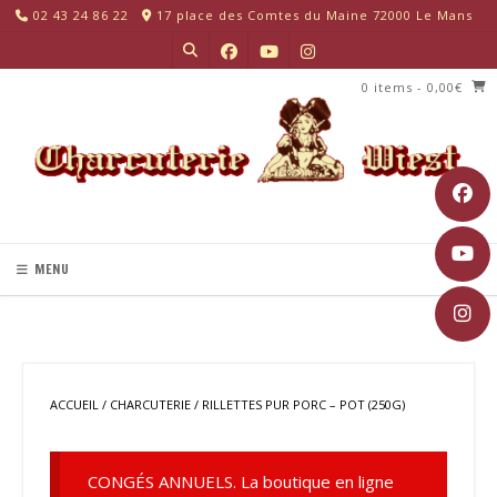
Skip
02 43 24 86 22
17 place des Comtes du Maine 72000 Le Mans
to
content
0 items
- 0,00€
MENU
ACCUEIL
/
CHARCUTERIE
/ RILLETTES PUR PORC – POT (250G)
CONGÉS ANNUELS. La boutique en ligne