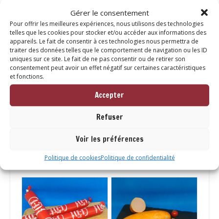
Gérer le consentement
Changez des traditionnels biscuits apéritifs et
Pour offrir les meilleures expériences, nous utilisons des technologies
offrez une touche alsacienne à vos moments de
telles que les cookies pour stocker et/ou accéder aux informations des
convivialité !
appareils. Le fait de consentir à ces technologies nous permettra de
traiter des données telles que le comportement de navigation ou les ID
uniques sur ce site. Le fait de ne pas consentir ou de retirer son
consentement peut avoir un effet négatif sur certaines caractéristiques
et fonctions.
Allergène : aucun
Accepter
Refuser
Voir les préférences
Vous aimerez peut-être
aussi…
Politique de cookies
Politique de confidentialité