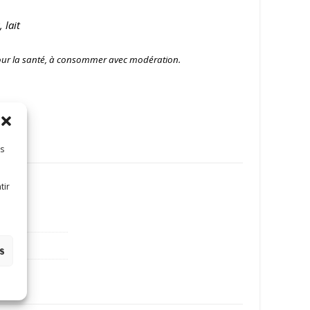
 lait
pour la santé, à consommer avec modération.
es
tir
es