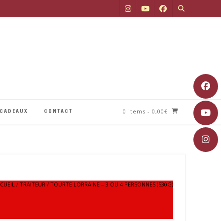
 CADEAUX
CONTACT
0 items
- 0,00€
CUEIL
/
TRAITEUR
/ TOURTE LORRAINE – 3 OU 4 PERSONNES (530G)