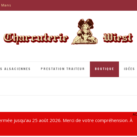
e Mans
ÉS ALSACIENNES
PRESTATION TRAITEUR
BOUTIQUE
IDÉES
AC
rmée jusqu'au 25 août 2026. Merci de votre compréhension. À