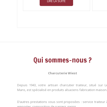
LIRE LA SUITE
Qui sommes-nous ?
Charcuterie Wiest
Depuis 1943, votre artisan charcutier traiteur, situé sur L
Mans, est spécialisé en produits alsaciens fabrication maison
D’autres prestations vous sont proposées : service traiteur 
emporter, composition de paniers garnis…