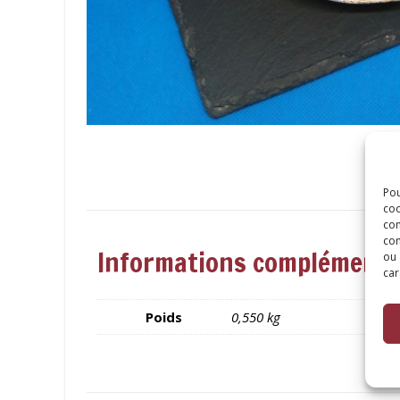
Pou
coo
con
com
Informations complémenta
ou 
car
Poids
0,550 kg