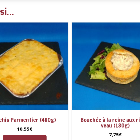
ssi…
chis Parmentier (480g)
Bouchée à la reine aux r
veau (180g)
10,55
€
7,75
€