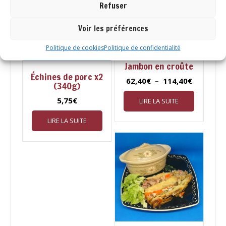
Refuser
Voir les préférences
Politique de cookies
Politique de confidentialité
Jambon en croûte
Échines de porc x2
Plage
62,40
€
–
114,40
€
(340g)
de
5,75
€
LIRE LA SUITE
prix :
62,40€
LIRE LA SUITE
à
114,40€