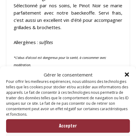
Sélectionné par nos soins, le Pinot Noir se marie
parfaitement avec notre baeckeoffe. Servi frais,
c’est aussi un excellent vin d’été pour accompagner
grillades & brochettes.
Allergènes :
sulfites
*L’abus d’alcool est dangereux pour la santé, à consommer avec
modération.
Gérer le consentement
Catégorie :
Boissons
Pour offrir les meilleures expériences, nous utilisons des technologies
telles que les cookies pour stocker et/ou accéder aux informations des
appareils. Le fait de consentir à ces technologies nous permettra de
Vous aimerez peut-être
traiter des données telles que le comportement de navigation ou les ID
uniques sur ce site. Le fait de ne pas consentir ou de retirer son
aussi…
consentement peut avoir un effet négatif sur certaines caractéristiques
et fonctions.
Accepter