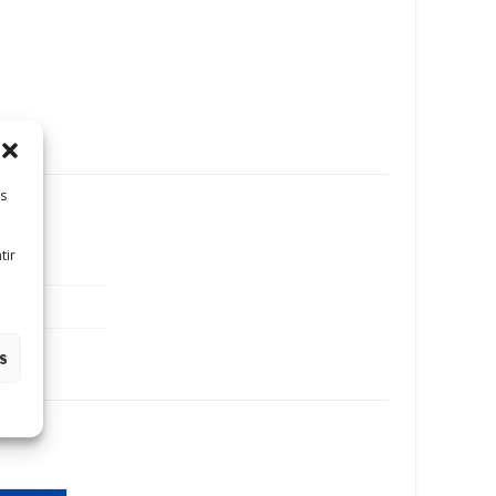
es
tir
es