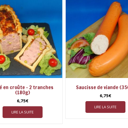
é en croûte – 2 tranches
Saucisse de viande (35
(180g)
6,75
€
6,75
€
LIRE LA SUITE
LIRE LA SUITE