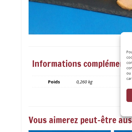
Pou
coo
Informations complémenta
con
com
ou 
car
Poids
0,260 kg
Vous aimerez peut-être au