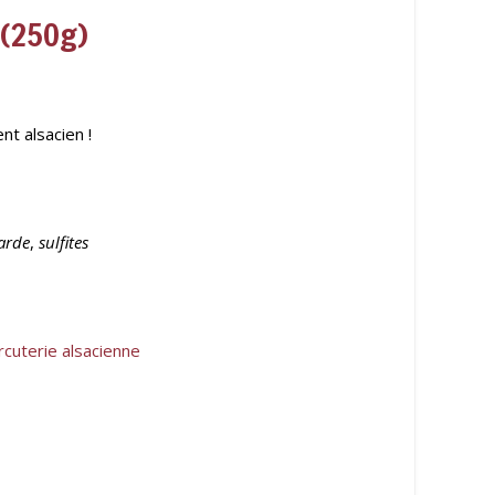
 (250g)
nt alsacien !
tarde
,
sulfites
rcuterie alsacienne