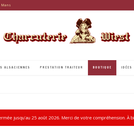
e Mans
ÉS ALSACIENNES
PRESTATION TRAITEUR
BOUTIQUE
IDÉES
rmée jusqu'au 25 août 2026. Merci de votre compréhension. À bi