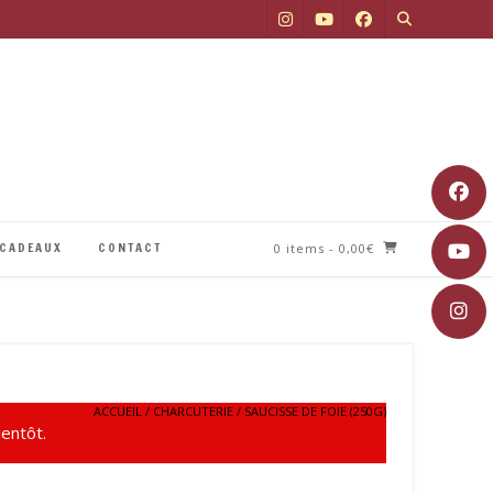
 CADEAUX
CONTACT
0 items
- 0,00€
ACCUEIL
/
CHARCUTERIE
/ SAUCISSE DE FOIE (250G)
entôt.