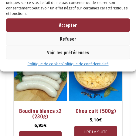
uniques sur ce site. Le fait de ne pas consentir ou de retirer son
consentement peut avoir un effet négatif sur certaines caractéristiques
et fonctions.
Vous aimerez peut-être
Accepter
aussi…
Refuser
Voir les préférences
Politique de cookies
Politique de confidentialité
Boudins blancs x2
Chou cuit (500g)
(230g)
5,10
€
6,95
€
LIRE LA SUITE