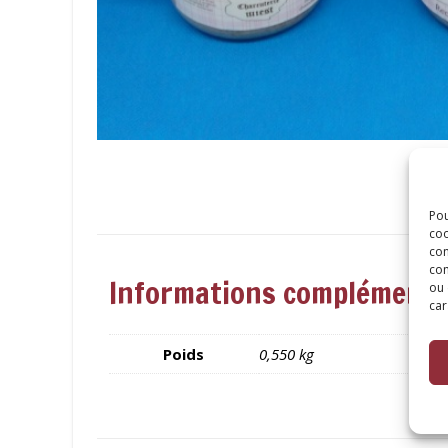
Pou
coo
con
com
Informations complémenta
ou 
car
Poids
0,550 kg