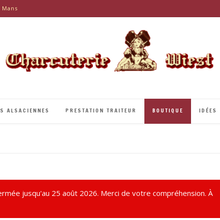
e Mans
ÉS ALSACIENNES
PRESTATION TRAITEUR
BOUTIQUE
IDÉES
rmée jusqu'au 25 août 2026. Merci de votre compréhension. À