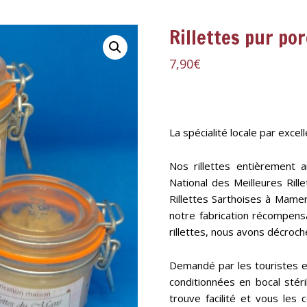
Rillettes pur por
7,90
€
La spécialité locale par exce
Nos rillettes entièrement 
National des Meilleures Rill
Rillettes Sarthoises à Mamer
notre fabrication récompensa
rillettes, nous avons décroch
Demandé par les touristes 
conditionnées en bocal stéril
trouve facilité et vous le