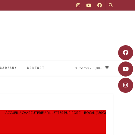
 CADEAUX
CONTACT
0 items
- 0,00€
ACCUEIL
/
CHARCUTERIE
/ RILLETTES PUR PORC – BOCAL (180G)