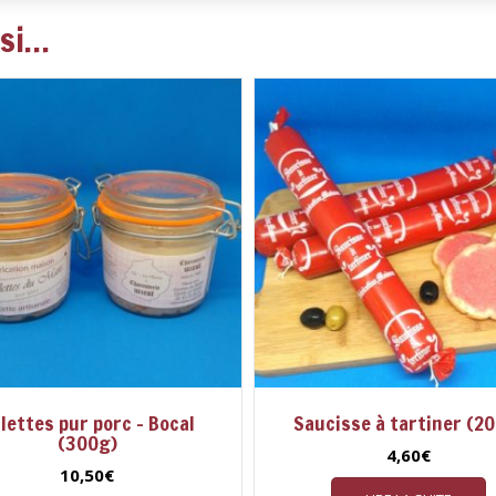
ssi…
llettes pur porc – Bocal
Saucisse à tartiner (2
(300g)
4,60
€
10,50
€