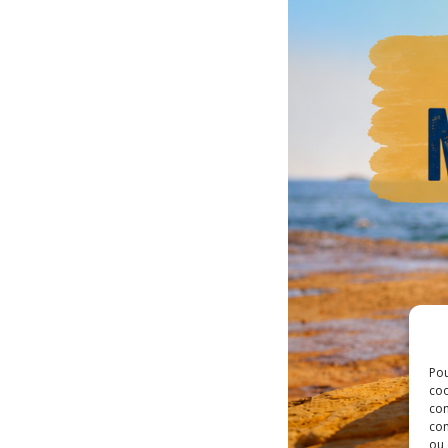
Pou
coo
con
com
ou 