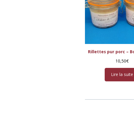
Rillettes pur porc – B
10,50
€
Lire la suite