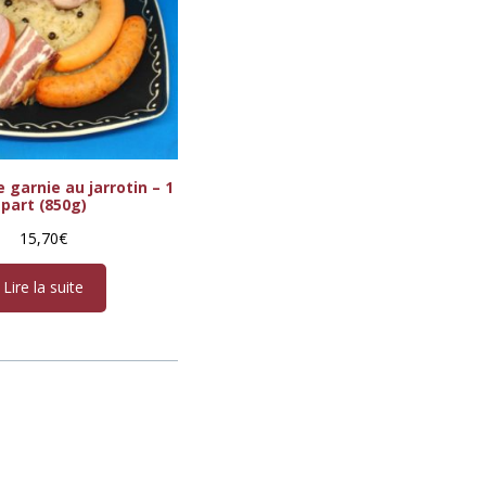
 garnie au jarrotin – 1
part (850g)
15,70
€
Lire la suite