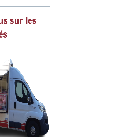
s sur les
és