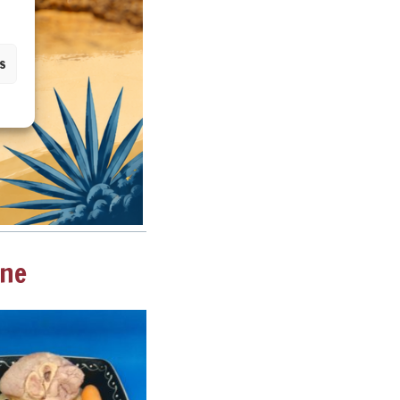
es
gne