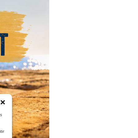
es
tir