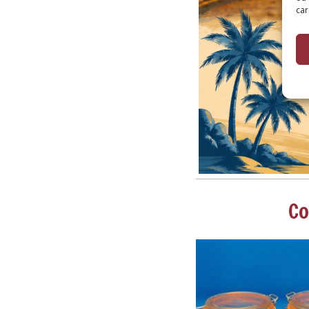
car
Co