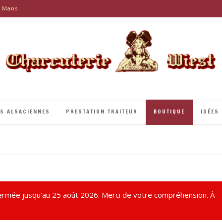
e Mans
ÉS ALSACIENNES
PRESTATION TRAITEUR
BOUTIQUE
IDÉES
rmée jusqu'au 25 août 2026. Merci de votre compréhension. À