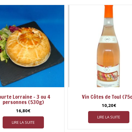
ourte Lorraine – 3 ou 4
Vin Côtes de Toul (75c
personnes (530g)
10,20
€
16,80
€
LIRE LA SUITE
LIRE LA SUITE