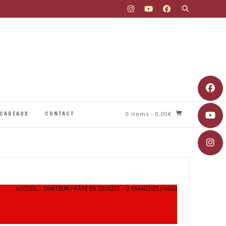
 CADEAUX
CONTACT
0 items
- 0,00€
ACCUEIL
/
TRAITEUR
/ PÂTÉ EN CROÛTE – 2 TRANCHES (180G)