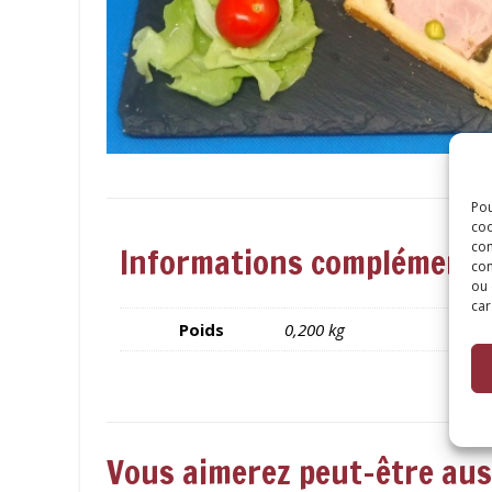
Pou
coo
con
Informations complémenta
com
ou 
car
Poids
0,200 kg
Vous aimerez peut-être au