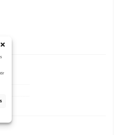
es
tir
es