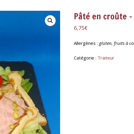
Pâté en croûte –
6,75
€
Allergènes :
gluten, fruits à c
Catégorie :
Traiteur